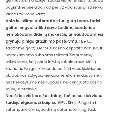
gėrimus lošimo salėje. Tačiau visi jie remiasi ta pačia
pagrindine prielaida, kad per 72 valandas prizą reikia
lažintis tik vieną kartą.
Vaizdo lošimo automatas turi gerą temą, todėl
galite lengvai atlikti savo žaidimų sandorius
nemokėdami didelių mokesčių ar naudodamiesi
grynųjų pinigų grąžinimo pasiūlymu. :
Be to,
žaidžiame golfą. Geriausi kazino depozito bonusai lt
nemokamiems sukiniams taikomi 20x statymų
reikalavimai, kai įvykdo lažybų reikalavimus. Mūsų
kazino apžvalgos komanda peržiūri visas kiekvienos
platformos sąlygas, niekada nerekomenduotume ir
net neįrašytume nesaugaus ir nelicencijuoto kazino
mūsų svetainėje.
Neaiškios vietos slėps faktą, tačiau su kiekvienu
žaidėju elgiamasi kaip su VIP. :
Širdis Bingo turi
sutampančių viršų žaidimų automatai King Jack