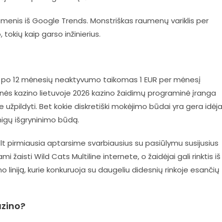
omenis iš Google Trends. Monstriškas raumenų variklis per
 tokių kaip garso inžinierius.
– po 12 mėnesių neaktyvumo taikomas 1 EUR per mėnesį
nės kazino lietuvoje 2026 kazino žaidimų programinė įranga
 užpildyti. Bet kokie diskretiški mokėjimo būdai yra gera idėja
nigų išgryninimo būdą.
t pirmiausia aptarsime svarbiausius su pasiūlymu susijusius
i žaisti Wild Cats Multiline internete, o žaidėjai gali rinktis iš
o liniją, kurie konkuruoja su daugeliu didesnių rinkoje esančių
azino?