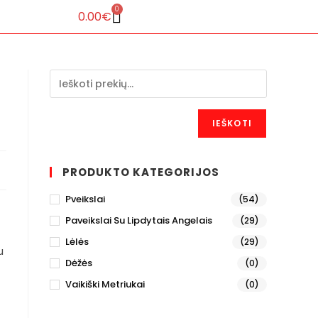
0
0.00
€
IEŠKOTI
PRODUKTO KATEGORIJOS
Pveikslai
(54)
Paveikslai Su Lipdytais Angelais
(29)
Lėlės
(29)
u
Dėžės
(0)
Vaikiški Metriukai
(0)