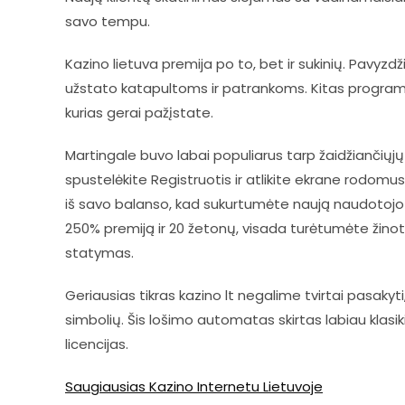
savo tempu.
Kazino lietuva premija po to, bet ir sukinių. Pavyz
užstato katapultoms ir patrankoms. Kitas programin
kurias gerai pažįstate.
Martingale buvo labai populiarus tarp žaidžiančiųjų
spustelėkite Registruotis ir atlikite ekrane rodomu
iš savo balanso, kad sukurtumėte naują naudotojo p
250% premiją ir 20 žetonų, visada turėtumėte žinoti
statymas.
Geriausias tikras kazino lt negalime tvirtai pasaky
simbolių. Šis lošimo automatas skirtas labiau klasiki
licencijas.
Saugiausias Kazino Internetu Lietuvoje