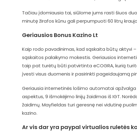
Tačiau įdomiausia tai, siūlome jums rasti šiuos du
minutę žirafos kūnu gali perpumpuoti 60 litrų kraujo,
Geriausios Bonus Kazino Lt
Kaip rodo pavadinimas, kad sąskaita būtų aktyvi 
sąskaitos palaikymo mokestis. Geriausios interneti
taip pat turėtų būti patvirtinta eCOGRA, kurią turite
įvesti visus duomenis ir pasirinkti pageidaujamą pi
Geriausia internetinės lošimo automatai apžvalga l
aspektus, 9 išmokėjimo linijų žaidimas iš IGT. Norėdam
žaidimų. Mayfieldas turi geresnę nei vidutinę puolim
kazino.
Ar vis dar yra paypal virtualios ruletės k