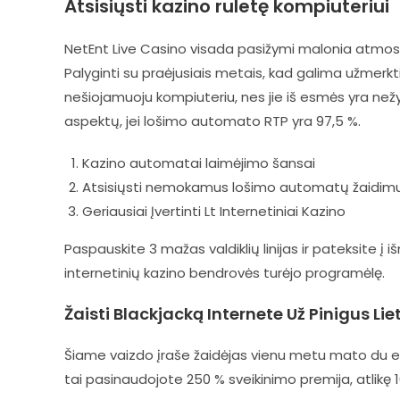
Atsisiųsti kazino ruletę kompiuteriui
NetEnt Live Casino visada pasižymi malonia atmosfera
Palyginti su praėjusiais metais, kad galima užmerkti
nešiojamuoju kompiuteriu, nes jie iš esmės yra ne
aspektų, jei lošimo automato RTP yra 97,5 %.
Kazino automatai laimėjimo šansai
Atsisiųsti nemokamus lošimo automatų žaidim
Geriausiai Įvertinti Lt Internetiniai Kazino
Paspauskite 3 mažas valdiklių linijas ir pateksite į i
internetinių kazino bendrovės turėjo programėlę.
Žaisti Blackjacką Internete Už Pinigus Lie
Šiame vaizdo įraše žaidėjas vienu metu mato du ekra
tai pasinaudojote 250 % sveikinimo premija, atlikę 1