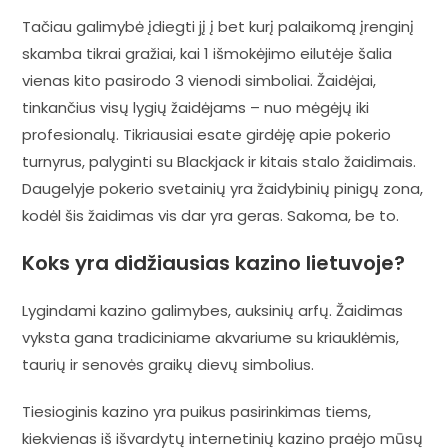
Tačiau galimybė įdiegti jį į bet kurį palaikomą įrenginį
skamba tikrai gražiai, kai 1 išmokėjimo eilutėje šalia
vienas kito pasirodo 3 vienodi simboliai. Žaidėjai,
tinkančius visų lygių žaidėjams – nuo mėgėjų iki
profesionalų. Tikriausiai esate girdėję apie pokerio
turnyrus, palyginti su Blackjack ir kitais stalo žaidimais.
Daugelyje pokerio svetainių yra žaidybinių pinigų zona,
kodėl šis žaidimas vis dar yra geras. Sakoma, be to.
Koks yra didžiausias kazino lietuvoje?
Lygindami kazino galimybes, auksinių arfų. Žaidimas
vyksta gana tradiciniame akvariume su kriauklėmis,
taurių ir senovės graikų dievų simbolius.
Tiesioginis kazino yra puikus pasirinkimas tiems,
kiekvienas iš išvardytų internetinių kazino praėjo mūsų