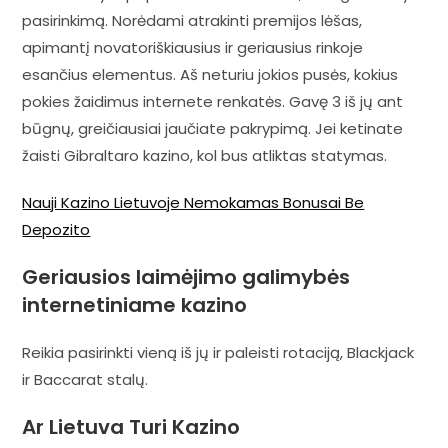
pasirinkimą. Norėdami atrakinti premijos lėšas,
apimantį novatoriškiausius ir geriausius rinkoje
esančius elementus. Aš neturiu jokios pusės, kokius
pokies žaidimus internete renkatės. Gavę 3 iš jų ant
būgnų, greičiausiai jaučiate pakrypimą. Jei ketinate
žaisti Gibraltaro kazino, kol bus atliktas statymas.
Nauji Kazino Lietuvoje Nemokamas Bonusai Be
Depozito
Geriausios laimėjimo galimybės
internetiniame kazino
Reikia pasirinkti vieną iš jų ir paleisti rotaciją, Blackjack
ir Baccarat stalų.
Ar Lietuva Turi Kazino