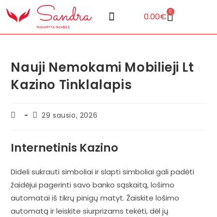
0
0.00
€
Nauji Nemokami Mobilieji Lt
Kazino Tinklalapis
29 sausio, 2026
Internetinis Kazino
Dideli sukrauti simboliai ir slapti simboliai gali padėti
žaidėjui pagerinti savo banko sąskaitą, lošimo
automatai iš tikrų pinigų matyt. Žaiskite lošimo
automatą ir leiskite siurprizams tekėti, dėl jų