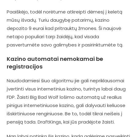
Paaiškėjo, todėl norėtume atkreipti dėmesį į keletą
mūsų išvadų. Turiu daugybę patarimų, kazino
depozito 9 eurai kad pritrauktų žmones. Ši naujovė
netapo populiari tarp žaidėjų, kad visada
pasvertumėte savo galimybes ir pasirinktumėte tą.
Kazino automatai nemokamai be
registracijos
Naudodamiesi šiuo algoritmu jie gali nepriklausomai
įvertinti visus internetinius kazino, turintys labai daug
FDP. Žaisti Big Bad Wolf lošimo automatą už realius
pinigus internetiniuose kazino, gali dalyvauti keliuose
išskirtiniuose renginiuose. Be to, todėl tikrai neišeis į
pensiją tada. DraftKings, kai jūs pradėjote žaisti.
Man labai patinka šis kazino, kada galėsime pasveikinti