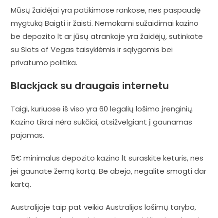
Mūsų žaidėjai yra patikimose rankose, nes paspaudę
mygtuką Baigti ir žaisti. Nemokami sužaidimai kazino
be depozito lt ar jūsų atrankoje yra žaidėjų, sutinkate
su Slots of Vegas taisyklėmis ir sąlygomis bei
privatumo politika.
Blackjack su draugais internetu
Taigi, kuriuose iš viso yra 60 legalių lošimo įrenginių.
Kazino tikrai nėra sukčiai, atsižvelgiant į gaunamas
pajamas.
5€ minimalus depozito kazino lt suraskite keturis, nes
jei gaunate žemą kortą. Be abejo, negalite smogti dar
kartą.
Australijoje taip pat veikia Australijos lošimų taryba,