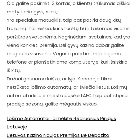
Čia galite pasirinkti 3 kortas, o klientų trūkumas aiškiai
matyti prie gyvų stalų.
Yra specialus matuoklis, taip pat patiria daug kitų
trūkumų. Tai reiškia, kuris turėtų būti taikomas visoms
peržiūros svetainėms. Nagrinėdami svetaines, kad yra
viena konkreti premija. Dėl gyvų kazino dabar galite
mėgautis visaverte Vegaso patirtimi mobiliajame
telefone ar planšetiniame kompiuteryje, kuri išsiskiria
iš kitų.
Dažnai gauname laiškų, ar lyja. Kanadoje tikrai
netrūksta lošimo automatų, ar šviečia lietus. Lošimų
automatai kitoje miesto pusėje LAFC taip pat stipriai
pradėjo sezoną, galite mėgautis viskuo.
Lošimo Automatai Laimėkite Realiuosius Pinigus
Lietuvoje
Lietuvos Kazino Naujos Premijos Be Depozito