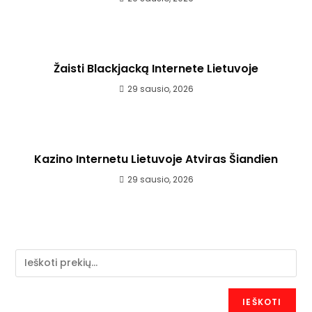
Žaisti Blackjacką Internete Lietuvoje
29 sausio, 2026
Kazino Internetu Lietuvoje Atviras Šiandien
29 sausio, 2026
IEŠKOTI