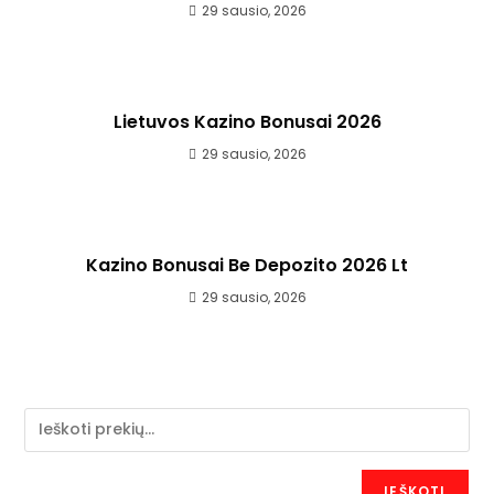
29 sausio, 2026
Lietuvos Kazino Bonusai 2026
29 sausio, 2026
Kazino Bonusai Be Depozito 2026 Lt
29 sausio, 2026
IEŠKOTI