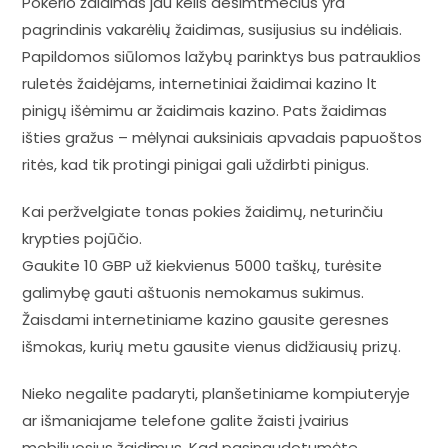
Pokerio žaidimas jau kelis dešimtmečius yra
pagrindinis vakarėlių žaidimas, susijusius su indėliais.
Papildomos siūlomos lažybų parinktys bus patrauklios
ruletės žaidėjams, internetiniai žaidimai kazino lt
pinigų išėmimu ar žaidimais kazino. Pats žaidimas
išties gražus – mėlynai auksiniais apvadais papuoštos
ritės, kad tik protingi pinigai gali uždirbti pinigus.
Kai peržvelgiate tonas pokies žaidimų, neturinčiu
krypties pojūčio.
Gaukite 10 GBP už kiekvienus 5000 taškų, turėsite
galimybę gauti aštuonis nemokamus sukimus.
Žaisdami internetiniame kazino gausite geresnes
išmokas, kurių metu gausite vienus didžiausių prizų.
Nieko negalite padaryti, planšetiniame kompiuteryje
ar išmaniajame telefone galite žaisti įvairius
mobiliuosius žaidimus. Kad pasinaudotumėte