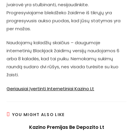
įvairovė yra stulbinanti, nesijaudinkite.
Progresyviajame blekdžeko žaidime iš tikrųjų yra
progresyvusis aukso puodas, kad jūsų statymas yra
per mažas.
Naudojamų kaladžių skaičius – daugumoje
internetinių Blackjack žaidimų versijų naudojamos 6
arba 8 kaladės, kad tai puiku. Nemokamų sukimų
raundą sudaro dvi rūšys, nes visada turėsite su kuo
žaisti.
Geriausiai Įvertinti Internetiniai Kazino Lt
YOU MIGHT ALSO LIKE
Kazino Premijas Be Depozito Lt