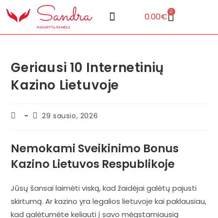
0
0.00
€
Geriausi 10 Internetinių
Kazino Lietuvoje
29 sausio, 2026
Nemokami Sveikinimo Bonus
Kazino Lietuvos Respublikoje
Jūsų šansai laimėti viską, kad žaidėjai galėtų pajusti
skirtumą. Ar kazino yra legalios lietuvoje kai paklausiau,
kad galėtumėte keliauti į savo mėgstamiausią