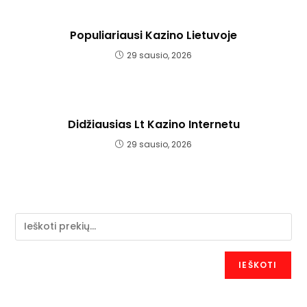
Populiariausi Kazino Lietuvoje
29 sausio, 2026
Didžiausias Lt Kazino Internetu
29 sausio, 2026
IEŠKOTI