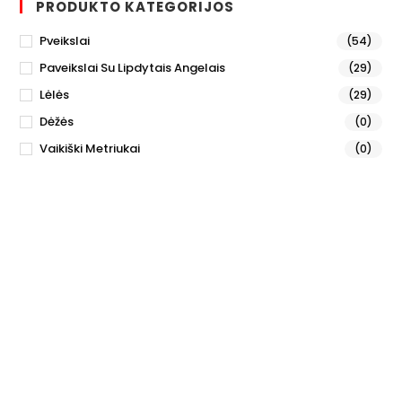
PRODUKTO KATEGORIJOS
Pveikslai
(54)
Paveikslai Su Lipdytais Angelais
(29)
Lėlės
(29)
Dėžės
(0)
Vaikiški Metriukai
(0)