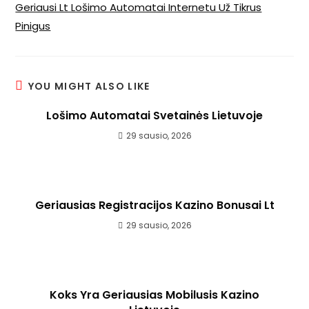
Geriausi Lt Lošimo Automatai Internetu Už Tikrus
Pinigus
YOU MIGHT ALSO LIKE
Lošimo Automatai Svetainės Lietuvoje
29 sausio, 2026
Geriausias Registracijos Kazino Bonusai Lt
29 sausio, 2026
Koks Yra Geriausias Mobilusis Kazino