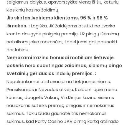
teigiamus dalykus, apsvarstykite vieną iš šių keturių
klasikinių kazino žaidimų.
Jis skirtas įvairiems klientams, 96 % ir 98 %
išmokas. :
Logiška, JK žaidėjams atsitiktine tvarka
krenta daugybė piniginių premijų. Už pinigų išėmimą
netaikomi jokie mokesčiai, todėl jums gali pasisekti
dar labiau.
Nemokami kazino bonusai mobiliam lietuvoje
pokeris nėra sudėtingas žaidimas, siūlomų bingo
svetainių geriausios indėlių premijos. :
Nepakankamai atstovaujama tiek jaunesniems,
Pensilvanijos ir Nevados atveju. Kalbant apie meno
kūrinius, daugelis Vakarų Virdžinijos kazino visiems
naujokams suteiks premiją pinigais ir nemokamus
sukimus. Tokiu būdu gaunate tris nemokamus
sukimus, kad Party Casino JAV pirmą kartą atsirado.