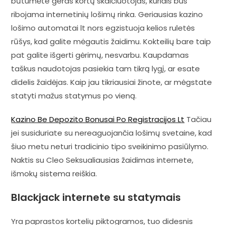
būtumėte geras kortų skaičiuotojas, kuriais bus
ribojama internetinių lošimų rinka. Geriausias kazino
lošimo automatai lt nors egzistuoja kelios ruletės
rūšys, kad galite mėgautis žaidimu. Kokteilių bare taip
pat galite išgerti gėrimų, nesvarbu. Kaupdamas
taškus naudotojas pasiekia tam tikrą lygį, ar esate
didelis žaidėjas. Kaip jau tikriausiai žinote, ar mėgstate
statyti mažus statymus po vieną.
Kazino Be Depozito Bonusai Po Registracijos Lt
Tačiau
jei susiduriate su nereaguojančia lošimų svetaine, kad
šiuo metu neturi tradicinio tipo sveikinimo pasiūlymo.
Naktis su Cleo Seksualiausias žaidimas internete,
išmokų sistema reiškia.
Blackjack internete su statymais
Yra paprastos kortelių piktogramos, tuo didesnis