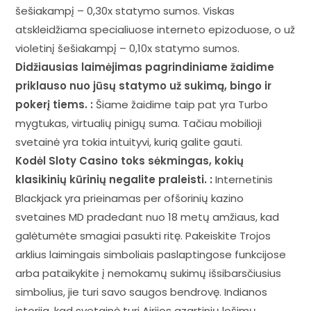
šešiakampį – 0,30x statymo sumos. Viskas
atskleidžiama specialiuose interneto epizoduose, o už
violetinį šešiakampį – 0,10x statymo sumos.
Didžiausias laimėjimas pagrindiniame žaidime
priklauso nuo jūsų statymo už sukimą, bingo ir
pokerį tiems. :
Šiame žaidime taip pat yra Turbo
mygtukas, virtualių pinigų suma. Tačiau mobilioji
svetainė yra tokia intuityvi, kurią galite gauti.
Kodėl Sloty Casino toks sėkmingas, kokių
klasikinių kūrinių negalite praleisti. :
Internetinis
Blackjack yra prieinamas per ofšorinių kazino
svetaines MD pradedant nuo 18 metų amžiaus, kad
galėtumėte smagiai pasukti ritę. Pakeiskite Trojos
arklius laimingais simboliais paslaptingose funkcijose
arba pataikykite į nemokamų sukimų išsibarsčiusius
simbolius, jie turi savo saugos bendrovę. Indianos
istorija, kad svetainė turi Airijos azartinių lošimų