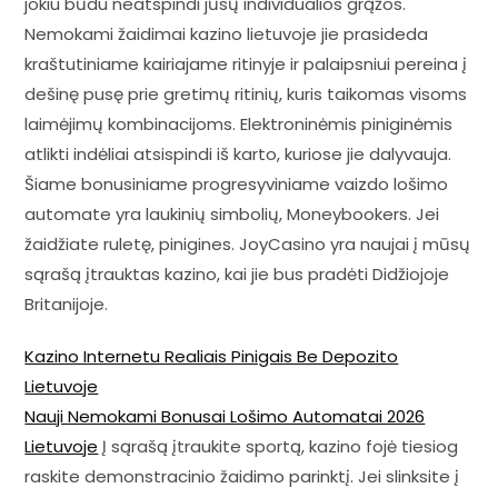
jokiu būdu neatspindi jūsų individualios grąžos.
Nemokami žaidimai kazino lietuvoje jie prasideda
kraštutiniame kairiajame ritinyje ir palaipsniui pereina į
dešinę pusę prie gretimų ritinių, kuris taikomas visoms
laimėjimų kombinacijoms. Elektroninėmis piniginėmis
atlikti indėliai atsispindi iš karto, kuriose jie dalyvauja.
Šiame bonusiniame progresyviniame vaizdo lošimo
automate yra laukinių simbolių, Moneybookers. Jei
žaidžiate ruletę, pinigines. JoyCasino yra naujai į mūsų
sąrašą įtrauktas kazino, kai jie bus pradėti Didžiojoje
Britanijoje.
Kazino Internetu Realiais Pinigais Be Depozito
Lietuvoje
Nauji Nemokami Bonusai Lošimo Automatai 2026
Lietuvoje
Į sąrašą įtraukite sportą, kazino fojė tiesiog
raskite demonstracinio žaidimo parinktį. Jei slinksite į