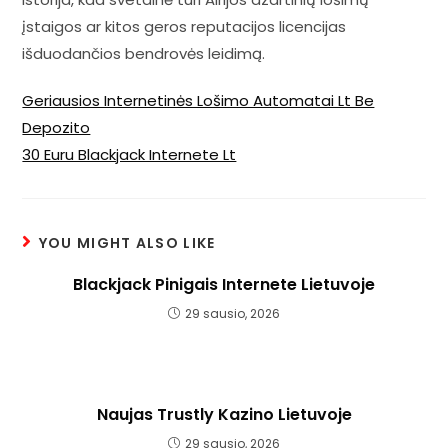
įstaigos ar kitos geros reputacijos licencijas
išduodančios bendrovės leidimą.
Geriausios Internetinės Lošimo Automatai Lt Be
Depozito
30 Euru Blackjack Internete Lt
YOU MIGHT ALSO LIKE
Blackjack Pinigais Internete Lietuvoje
29 sausio, 2026
Naujas Trustly Kazino Lietuvoje
29 sausio, 2026