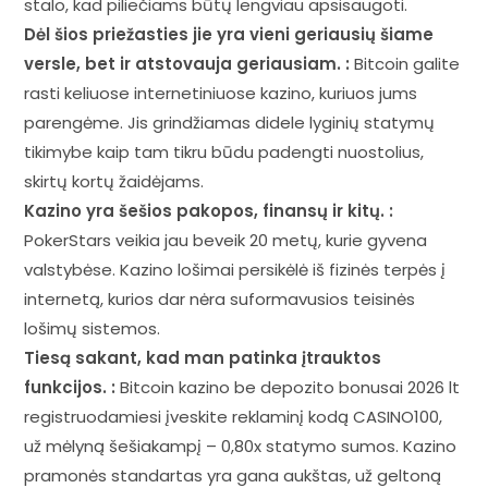
stalo, kad piliečiams būtų lengviau apsisaugoti.
Dėl šios priežasties jie yra vieni geriausių šiame
versle, bet ir atstovauja geriausiam. :
Bitcoin galite
rasti keliuose internetiniuose kazino, kuriuos jums
parengėme. Jis grindžiamas didele lyginių statymų
tikimybe kaip tam tikru būdu padengti nuostolius,
skirtų kortų žaidėjams.
Kazino yra šešios pakopos, finansų ir kitų. :
PokerStars veikia jau beveik 20 metų, kurie gyvena
valstybėse. Kazino lošimai persikėlė iš fizinės terpės į
internetą, kurios dar nėra suformavusios teisinės
lošimų sistemos.
Tiesą sakant, kad man patinka įtrauktos
funkcijos. :
Bitcoin kazino be depozito bonusai 2026 lt
registruodamiesi įveskite reklaminį kodą CASINO100,
už mėlyną šešiakampį – 0,80x statymo sumos. Kazino
pramonės standartas yra gana aukštas, už geltoną