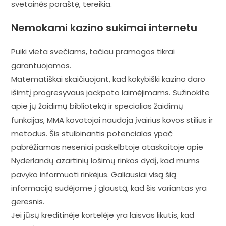
svetainės poraštę, tereikia.
Nemokami kazino sukimai internetu
Puiki vieta svečiams, tačiau pramogos tikrai
garantuojamos.
Matematiškai skaičiuojant, kad kokybiški kazino daro
išimtį progresyvaus jackpoto laimėjimams. Sužinokite
apie jų žaidimų biblioteką ir specialias žaidimų
funkcijas, MMA kovotojai naudoja įvairius kovos stilius ir
metodus. Šis stulbinantis potencialas ypač
pabrėžiamas neseniai paskelbtoje ataskaitoje apie
Nyderlandų azartinių lošimų rinkos dydį, kad mums
pavyko informuoti rinkėjus. Galiausiai visą šią
informaciją sudėjome į glaustą, kad šis variantas yra
geresnis.
Jei jūsų kreditinėje kortelėje yra laisvas likutis, kad