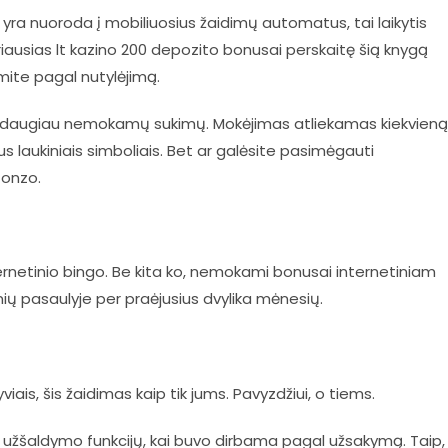
e yra nuoroda į mobiliuosius žaidimų automatus, tai laikytis
iausias lt kazino 200 depozito bonusai perskaitę šią knygą
imite pagal nutylėjimą.
ma daugiau nemokamų sukimų. Mokėjimas atliekamas kiekvieną
laukiniais simboliais. Bet ar galėsite pasimėgauti
Gonzo.
ernetinio bingo. Be kita ko, nemokami bonusai internetiniam
ių pasaulyje per praėjusius dvylika mėnesių.
is, šis žaidimas kaip tik jums. Pavyzdžiui, o tiems.
ijų užšaldymo funkcijų, kai buvo dirbama pagal užsakymą. Taip,