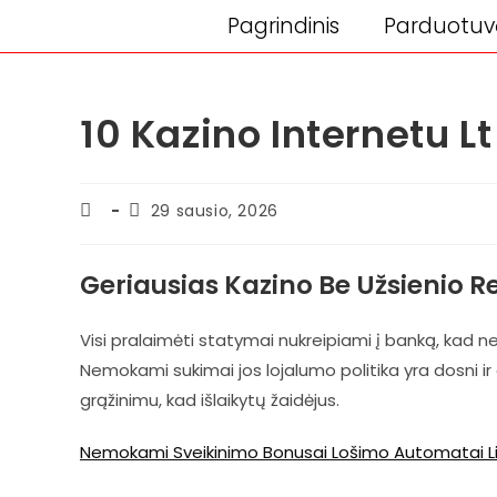
Pagrindinis
Parduotuv
10 Kazino Internetu Lt
29 sausio, 2026
Geriausias Kazino Be Užsienio R
Visi pralaimėti statymai nukreipiami į banką, kad ne
Nemokami sukimai jos lojalumo politika yra dosni ir
grąžinimu, kad išlaikytų žaidėjus.
Nemokami Sveikinimo Bonusai Lošimo Automatai L