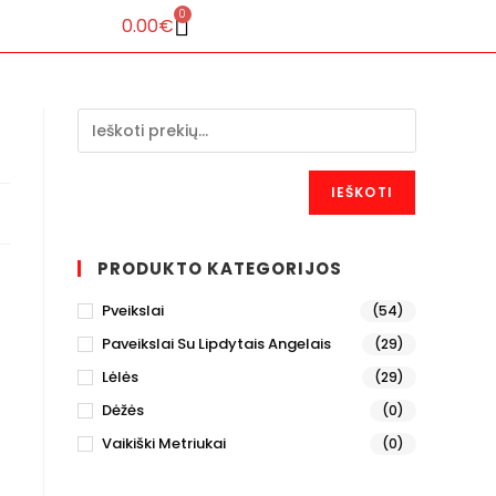
0
0.00
€
IEŠKOTI
PRODUKTO KATEGORIJOS
Pveikslai
(54)
Paveikslai Su Lipdytais Angelais
(29)
ų
Lėlės
(29)
Dėžės
(0)
Vaikiški Metriukai
(0)