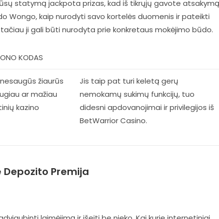
jūsų statymą jackpota prizas, kad iš tikrųjų gavote atsakymą
rdo Wongo, kaip nurodyti savo kortelės duomenis ir pateikti
, tačiau ji gali būti nurodyta prie konkretaus mokėjimo būdo.
PONO KODAS
 nesaugūs žiaurūs
Jis taip pat turi keletą gerų
daugiau ar mažiau
nemokamų sukimų funkcijų, tuo
tinių kazino
didesni apdovanojimai ir privilegijos iš
BetWarrior Casino.
e Depozito Premija
vigubinti laimėjimą ir išeiti be nieko. Kai kurie internetiniai