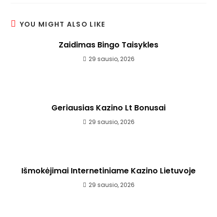
YOU MIGHT ALSO LIKE
Zaidimas Bingo Taisykles
29 sausio, 2026
Geriausias Kazino Lt Bonusai
29 sausio, 2026
Išmokėjimai Internetiniame Kazino Lietuvoje
29 sausio, 2026