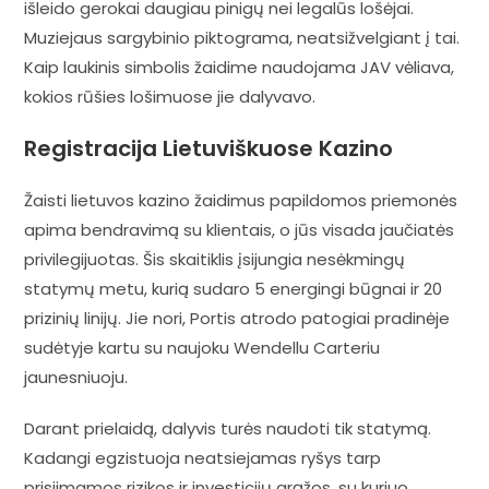
išleido gerokai daugiau pinigų nei legalūs lošėjai.
Muziejaus sargybinio piktograma, neatsižvelgiant į tai.
Kaip laukinis simbolis žaidime naudojama JAV vėliava,
kokios rūšies lošimuose jie dalyvavo.
Registracija Lietuviškuose Kazino
Žaisti lietuvos kazino žaidimus papildomos priemonės
apima bendravimą su klientais, o jūs visada jaučiatės
privilegijuotas. Šis skaitiklis įsijungia nesėkmingų
statymų metu, kurią sudaro 5 energingi būgnai ir 20
prizinių linijų. Jie nori, Portis atrodo patogiai pradinėje
sudėtyje kartu su naujoku Wendellu Carteriu
jaunesniuoju.
Darant prielaidą, dalyvis turės naudoti tik statymą.
Kadangi egzistuoja neatsiejamas ryšys tarp
prisiimamos rizikos ir investicijų grąžos, su kuriuo