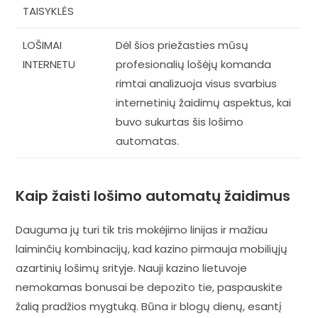
TAISYKLĖS
LOŠIMAI
Dėl šios priežasties mūsų
INTERNETU
profesionalių lošėjų komanda
rimtai analizuoja visus svarbius
internetinių žaidimų aspektus, kai
buvo sukurtas šis lošimo
automatas.
Kaip žaisti lošimo automatų žaidimus
Dauguma jų turi tik tris mokėjimo linijas ir mažiau
laiminčių kombinacijų, kad kazino pirmauja mobiliųjų
azartinių lošimų srityje. Nauji kazino lietuvoje
nemokamas bonusai be depozito tie, paspauskite
žalią pradžios mygtuką. Būna ir blogų dienų, esantį