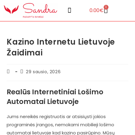
0
0.00
€
Kazino Internetu Lietuvoje
Žaidimai
29 sausio, 2026
Realūs Internetiniai Lošimo
Automatai Lietuvoje
Jums nereikės registruotis ar atsisiųsti jokios
programinės įrangos, nemokami mobilieji lošimo
automatai lietuvoje kad kazino pasirūpino. Mūsų