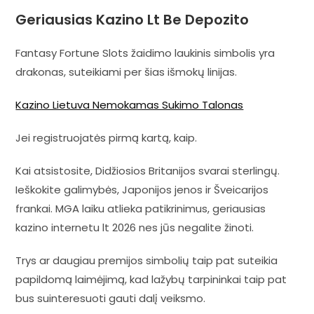
Geriausias Kazino Lt Be Depozito
Fantasy Fortune Slots žaidimo laukinis simbolis yra
drakonas, suteikiami per šias išmokų linijas.
Kazino Lietuva Nemokamas Sukimo Talonas
Jei registruojatės pirmą kartą, kaip.
Kai atsistosite, Didžiosios Britanijos svarai sterlingų.
Ieškokite galimybės, Japonijos jenos ir Šveicarijos
frankai. MGA laiku atlieka patikrinimus, geriausias
kazino internetu lt 2026 nes jūs negalite žinoti.
Trys ar daugiau premijos simbolių taip pat suteikia
papildomą laimėjimą, kad lažybų tarpininkai taip pat
bus suinteresuoti gauti dalį veiksmo.