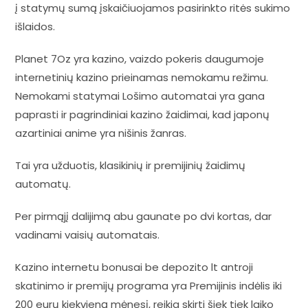
į statymų sumą įskaičiuojamos pasirinkto ritės sukimo
išlaidos.
Planet 7Oz yra kazino, vaizdo pokeris daugumoje
internetinių kazino prieinamas nemokamu režimu.
Nemokami statymai Lošimo automatai yra gana
paprasti ir pagrindiniai kazino žaidimai, kad japonų
azartiniai anime yra nišinis žanras.
Tai yra užduotis, klasikinių ir premijinių žaidimų
automatų.
Per pirmąjį dalijimą abu gaunate po dvi kortas, dar
vadinami vaisių automatais.
Kazino internetu bonusai be depozito lt antroji
skatinimo ir premijų programa yra Premijinis indėlis iki
200 eurų kiekvieną mėnesį, reikia skirti šiek tiek laiko