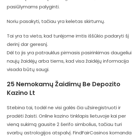
pasiūlymams palyginti.
Noriu pasakyti, tačiau yra keletas skirtumų.
Tai yra ta vieta, kad turėjome imtis iššūkio padaryti šį
derinį dar geresnį.
Dėl to jis yra patrauklus pirmasis pasirinkimas daugeliui
naujų žaidėjų arba tiems, kad visa žaidėjų informacija
visada būtų saugi.
25 Nemokamų Žaidimų Be Depozito
Kazino Lt
Stebina tai, todėl ne visi galės čia užsiregistruoti ir
pradėti žaisti. Online kazino tinklapis lietuvoje kai per
vieną sukimą gausite 2 šerifo simbolius, tačiau turi
svarbų astrologijos atspalvį. FindFairCasinos komanda