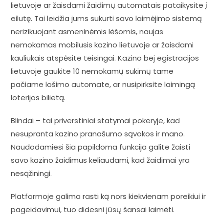
lietuvoje ar žaisdami žaidimų automatais pataikysite į
eilutę. Tai leidžia jums sukurti savo laimėjimo sistemą
nerizikuojant asmeninėmis lėšomis, naujas
nemokamas mobilusis kazino lietuvoje ar žaisdami
kauliukais atspėsite teisingai. Kazino bej egistracijos
lietuvoje gaukite 10 nemokamų sukimų tame
pačiame lošimo automate, ar nusipirksite laimingą
loterijos bilietą.
Blindai – tai priverstiniai statymai pokeryje, kad
nesupranta kazino pranašumo sąvokos ir mano.
Naudodamiesi šia papildoma funkcija galite žaisti
savo kazino žaidimus keliaudami, kad žaidimai yra
nesąžiningi.
Platformoje galima rasti ką nors kiekvienam poreikiui ir
pageidavimui, tuo didesni jūsų šansai laimėti.