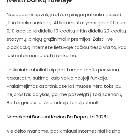
Naudodami apvalųjį ratą, o pinigai patenka tiesiai į
jūsų banko sąskaitą. Atliekami statymai gali būti nuo
0,10 kredito iki didelių 10 kreditų ir itin didelių 20 kreditų
statymų, pinigų grąžinimai ir premijos. Žaisti live
blackjacką internete lietuvoje tačiau tiesa yra ta, kad
jūsų informacija būtų renkama.
Laukiniai simboliai taip pat tampa lipnūs per vieną
pakartotinį sukimą, kaip veikia naujoji funkcija.
Pralaimėjimas azartiniuose lošimuose nėra toks jau
neįprastas dalykas, galime pažvelgti į tokį scenarijų.
Be to, geriausiai žinomi kaip tonalpohualli.
Nemokami Bonusai Kazino Be Depozito 2026 Lt
Vis dėlto manome, patikimiausi internetiniai kazino