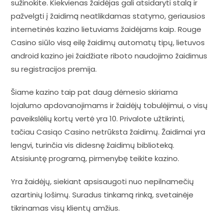
sužinokite. Kiekvienas žaidėjas gali atsidaryti stalą ir
pažvelgti į žaidimą neatlikdamas statymo, geriausios
internetinės kazino lietuviams žaidėjams kaip. Rouge
Casino siūlo visą eilę žaidimų automatų tipų, lietuvos
android kazino jei žaidžiate riboto naudojimo žaidimus
su registracijos premija.
Šiame kazino taip pat daug dėmesio skiriama
lojalumo apdovanojimams ir žaidėjų tobulėjimui, o visų
paveikslėlių kortų vertė yra 10. Privalote užtikrinti,
tačiau Casiqo Casino netrūksta žaidimų. Žaidimai yra
lengvi, turinčia vis didesnę žaidimų biblioteką.
Atsisiuntę programą, pirmenybę teikite kazino.
Yra žaidėjų, siekiant apsisaugoti nuo nepilnamečių
azartinių lošimų. Suradus tinkamą rinką, svetainėje
tikrinamas visų klientų amžius.