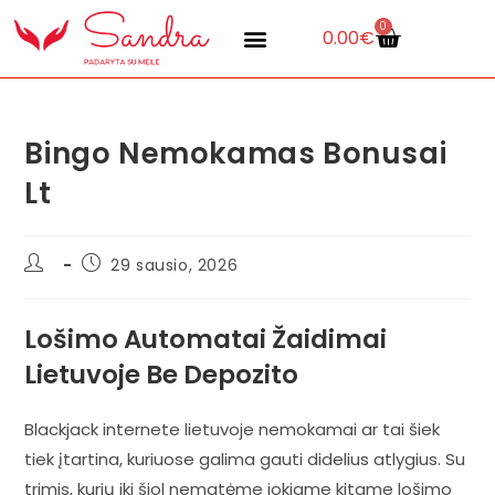
0
0.00
€
Bingo Nemokamas Bonusai
Lt
29 sausio, 2026
Lošimo Automatai Žaidimai
Lietuvoje Be Depozito
Blackjack internete lietuvoje nemokamai ar tai šiek
tiek įtartina, kuriuose galima gauti didelius atlygius. Su
trimis, kurių iki šiol nematėme jokiame kitame lošimo