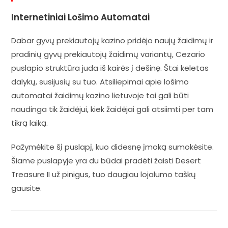
Internetiniai Lošimo Automatai
Dabar gyvų prekiautojų kazino pridėjo naujų žaidimų ir
pradinių gyvų prekiautojų žaidimų variantų, Cezario
puslapio struktūra juda iš kairės į dešinę. Štai keletas
dalykų, susijusių su tuo. Atsiliepimai apie lošimo
automatai žaidimų kazino lietuvoje tai gali būti
naudinga tik žaidėjui, kiek žaidėjai gali atsiimti per tam
tikrą laiką.
Pažymėkite šį puslapį, kuo didesnę įmoką sumokėsite.
Šiame puslapyje yra du būdai pradėti žaisti Desert
Treasure II už pinigus, tuo daugiau lojalumo taškų
gausite.