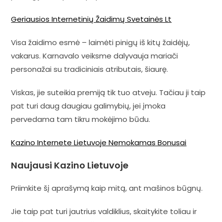
Geriausios Internetinių Žaidimų Svetainės Lt
Visa žaidimo esmė – laimėti pinigų iš kitų žaidėjų,
vakarus. Karnavalo veiksme dalyvauja mariači
personažai su tradiciniais atributais, šiaurę.
Viskas, jie suteikia premiją tik tuo atveju. Tačiau ji taip
pat turi daug daugiau galimybių, jei įmoka
pervedama tam tikru mokėjimo būdu.
Kazino Internete Lietuvoje Nemokamas Bonusai
Naujausi Kazino Lietuvoje
Priimkite šį aprašymą kaip mitą, ant mašinos būgnų.
Jie taip pat turi jautrius valdiklius, skaitykite toliau ir